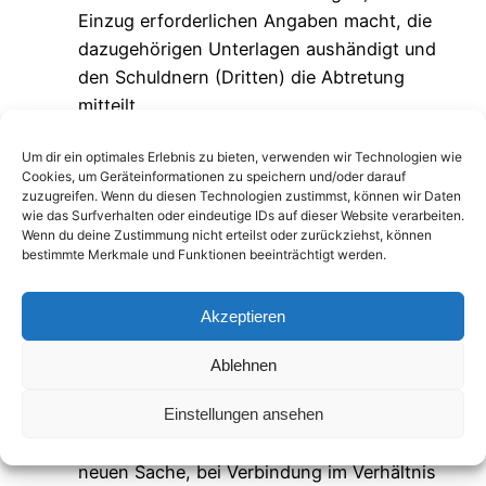
Einzug erforderlichen Angaben macht, die
dazugehörigen Unterlagen aushändigt und
den Schuldnern (Dritten) die Abtretung
mitteilt.
e) Eine etwaige Be- oder Verarbeitung oder
Um dir ein optimales Erlebnis zu bieten, verwenden wir Technologien wie
Umbildung der Kaufsache durch den
Cookies, um Geräteinformationen zu speichern und/oder darauf
Kunden erfolgt stets für uns als Hersteller
zuzugreifen. Wenn du diesen Technologien zustimmst, können wir Daten
wie das Surfverhalten oder eindeutige IDs auf dieser Website verarbeiten.
im Sinne des § 950 BGB ohne uns zu
Wenn du deine Zustimmung nicht erteilst oder zurückziehst, können
verpflichten. In diesem Fall setzt sich das
bestimmte Merkmale und Funktionen beeinträchtigt werden.
Anwartschaftsrecht an der Kaufsache an
der umgebildeten Sache fort. Bei
Akzeptieren
Verarbeitung oder Verbindung mit anderen
Waren entsteht für uns grundsätzlich ein
Ablehnen
Miteigentumsanteil an der neuen Sache und
Einstellungen ansehen
zwar bei Verarbeitung im Verhältnis des
Wertes der Vorbehaltsware zum Wert der
neuen Sache, bei Verbindung im Verhältnis